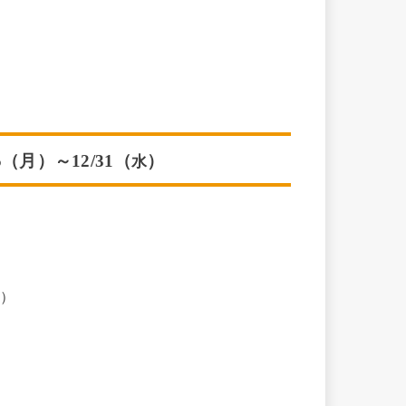
（月）～12/31（
）
水
B）