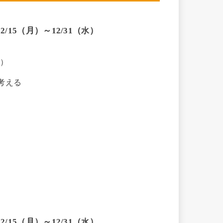
15（月）～12/31（
）
水
B）
考える
）
15（月）～12/31（
）
水