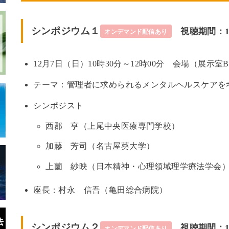
シンポジウム１
視聴期間：12/
オンデマンド配信あり
12月7日（日）10時30分～12時00分 会場（展示室
テーマ：管理者に求められるメンタルヘルスケアを
シンポジスト
西郡 亨（上尾中央医療専門学校）
加藤 芳司（名古屋葵大学）
上薗 紗映（日本精神・心理領域理学療法学会
座長：村永 信吾（亀田総合病院）
シンポジウム２
視聴期間：12/
オンデマンド配信あり