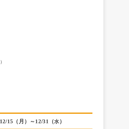
B）
/15（月）～12/31（
）
水